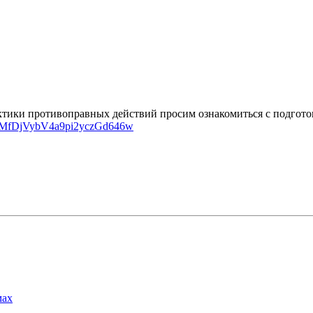
тики противоправных действий просим ознакомиться с подгот
ck/mMfDjVybV4a9pi2yczGd646w
мах